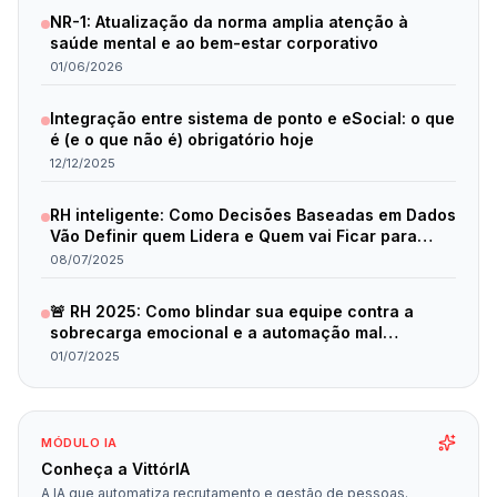
NR-1: Atualização da norma amplia atenção à
saúde mental e ao bem-estar corporativo
01/06/2026
Integração entre sistema de ponto e eSocial: o que
é (e o que não é) obrigatório hoje
12/12/2025
RH inteligente: Como Decisões Baseadas em Dados
Vão Definir quem Lidera e Quem vai Ficar para
Trás em 2025
08/07/2025
🚨 RH 2025: Como blindar sua equipe contra a
sobrecarga emocional e a automação mal
planejada
01/07/2025
MÓDULO IA
Conheça a VittórIA
A IA que automatiza recrutamento e gestão de pessoas.