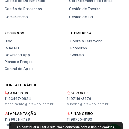
Gestão de Documentos
Gerenciamento de Férias
Gestão de Processos
Gestão de Escalas
Comunicação
Gestão de EPI
RECURSOS
A EMPRESA
Blog
Sobre a Lets Work
IA no RH
Parceiros
Download App
Contato
Planos e Preços
Central de Apoio
CONTATO RÁPIDO
Vendas
COMERCIAL
SUPORTE
Planos, preços e demonstração
11 93467-0924
11 97116-3576
atendimento@letswork.com.br
suporte@letswork.com.br
Suporte
IMPLANTAÇÃO
FINANCEIRO
Ajuda técnica e dúvidas
11 99851-4728
11 99755-8180
implantacao@letswork.com.br
financeiro@letswork.com.br
Ao continuar a usar o site, você concorda com o uso de cookies.