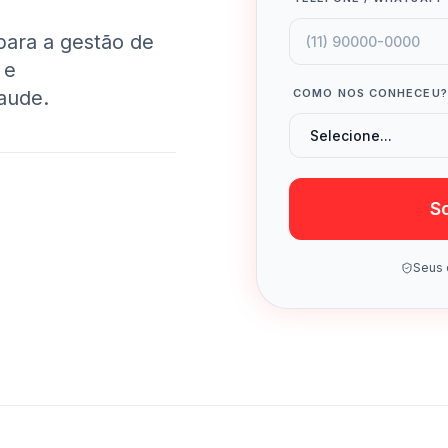
para a gestão de
 e
aude.
COMO NOS CONHECEU?
So
Seus 