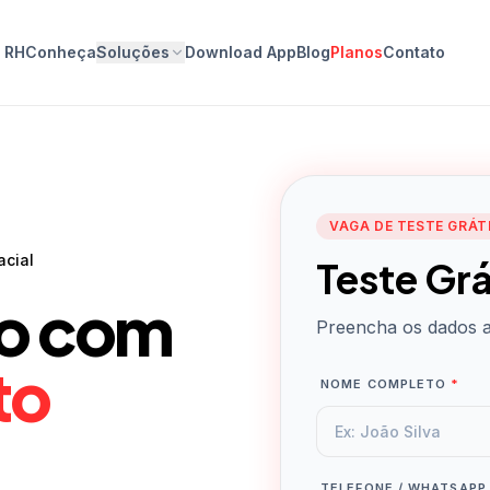
o RH
Conheça
Soluções
Download App
Blog
Planos
Contato
VAGA DE TESTE GRÁT
acial
Teste Grá
co com
Preencha os dados ab
to
NOME COMPLETO
*
TELEFONE / WHATSAP