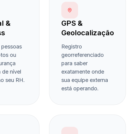
al &
GPS &
ss
Geolocalização
a pessoas
Registro
otos ou
georreferenciado
gurança
para saber
 de nível
exatamente onde
no seu RH.
sua equipe externa
está operando.