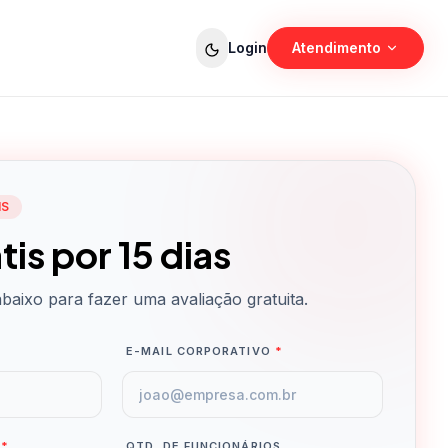
Login
Atendimento
Vendas
Planos e demonstração
Suporte
Ajuda técnica e dúvidas
IS
tis por 15 dias
aixo para fazer uma avaliação gratuita.
E-MAIL CORPORATIVO
*
P
*
QTD. DE FUNCIONÁRIOS