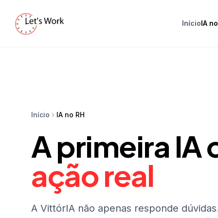
Início
IA n
Início
IA no RH
A primeira IA
ação real
A VittórIA não apenas responde dúvidas.