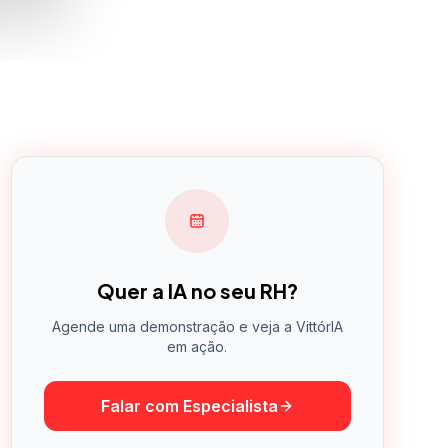
Quer a IA no seu RH?
Agende uma demonstração e veja a VittórIA
em ação.
Falar com Especialista