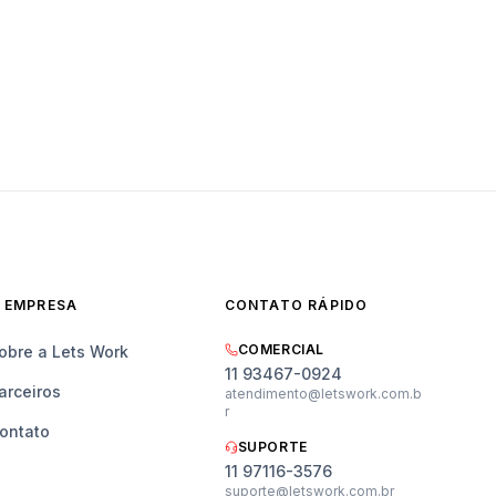
 EMPRESA
CONTATO RÁPIDO
COMERCIAL
obre a Lets Work
11 93467-0924
arceiros
atendimento@letswork.com.b
r
ontato
SUPORTE
11 97116-3576
suporte@letswork.com.br