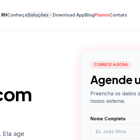
o RH
Conheça
Soluções
Download App
Blog
Planos
Contato
COMECE AGORA
Agende 
 com
Preencha os dados a
nosso sistema.
Nome Completo
 Ela age