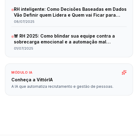
RH inteligente: Como Decisões Baseadas em Dados
Vão Definir quem Lidera e Quem vai Ficar para
Trás em 2025
08/07/2025
🚨 RH 2025: Como blindar sua equipe contra a
sobrecarga emocional e a automação mal
planejada
01/07/2025
MÓDULO IA
Conheça a VittórIA
A IA que automatiza recrutamento e gestão de pessoas.