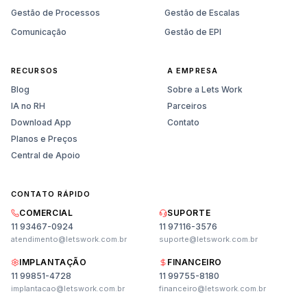
Gestão de Processos
Gestão de Escalas
Comunicação
Gestão de EPI
RECURSOS
A EMPRESA
Blog
Sobre a Lets Work
IA no RH
Parceiros
Download App
Contato
Planos e Preços
Central de Apoio
CONTATO RÁPIDO
COMERCIAL
SUPORTE
11 93467-0924
11 97116-3576
atendimento@letswork.com.br
suporte@letswork.com.br
IMPLANTAÇÃO
FINANCEIRO
11 99851-4728
11 99755-8180
Vendas
implantacao@letswork.com.br
financeiro@letswork.com.br
Planos, preços e demonstração