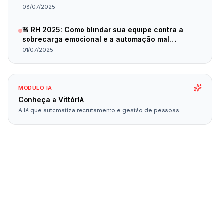
Trás em 2025
08/07/2025
🚨 RH 2025: Como blindar sua equipe contra a
sobrecarga emocional e a automação mal
planejada
01/07/2025
MÓDULO IA
Conheça a VittórIA
A IA que automatiza recrutamento e gestão de pessoas.