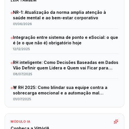
LEIA TAMBÉM
NR-1: Atualização da norma amplia atenção à
saúde mental e ao bem-estar corporativo
01/06/2026
Integração entre sistema de ponto e eSocial: o que
é (e o que não é) obrigatório hoje
12/12/2025
RH inteligente: Como Decisões Baseadas em Dados
Vão Definir quem Lidera e Quem vai Ficar para
Trás em 2025
08/07/2025
🚨 RH 2025: Como blindar sua equipe contra a
sobrecarga emocional e a automação mal
planejada
01/07/2025
MÓDULO IA
Conheça a VittórIA