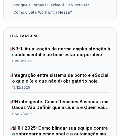
Por que a Jornada Flexível é Tão Incrível?
Como o Let’s Work Entra Nessa?
LEIA TAMBÉM
NR-1: Atualização da norma amplia atenção à
saúde mental e ao bem-estar corporativo
01/06/2026
Integração entre sistema de ponto e eSocial:
o que é (e o que não é) obrigatório hoje
12/12/2025
RH inteligente: Como Decisões Baseadas em
Dados Vão Definir quem Lidera e Quem vai
Ficar para Trás em 2025
08/07/2025
🚨 RH 2025: Como blindar sua equipe contra
a sobrecarga emocional e a automação mal