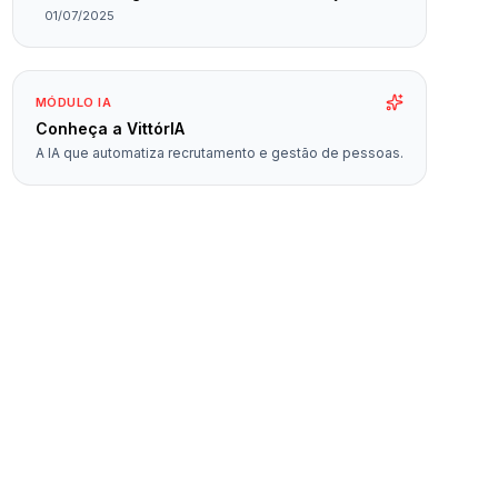
planejada
01/07/2025
MÓDULO IA
Conheça a VittórIA
A IA que automatiza recrutamento e gestão de pessoas.