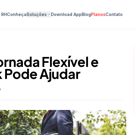
o RH
Conheça
Soluções
Download App
Blog
Planos
Contato
ornada Flexível e
 Pode Ajudar
o