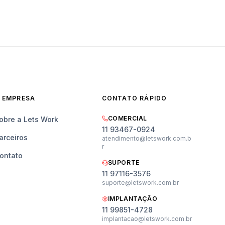
 EMPRESA
CONTATO RÁPIDO
COMERCIAL
obre a Lets Work
11 93467-0924
arceiros
atendimento@letswork.com.b
r
ontato
SUPORTE
11 97116-3576
suporte@letswork.com.br
IMPLANTAÇÃO
11 99851-4728
implantacao@letswork.com.br