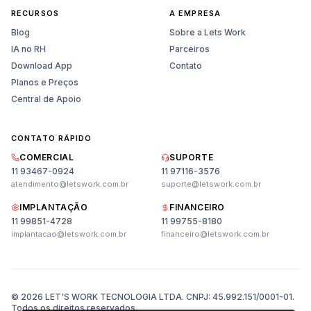
RECURSOS
A EMPRESA
Blog
Sobre a Lets Work
IA no RH
Parceiros
Download App
Contato
Planos e Preços
Central de Apoio
CONTATO RÁPIDO
COMERCIAL
SUPORTE
11 93467-0924
11 97116-3576
atendimento@letswork.com.br
suporte@letswork.com.br
IMPLANTAÇÃO
FINANCEIRO
11 99851-4728
11 99755-8180
Vendas
implantacao@letswork.com.br
financeiro@letswork.com.br
Planos, preços e demonstração
Suporte
Ajuda técnica e dúvidas
© 2026 LET'S WORK TECNOLOGIA LTDA. CNPJ: 45.992.151/0001-01.
Todos os direitos reservados.