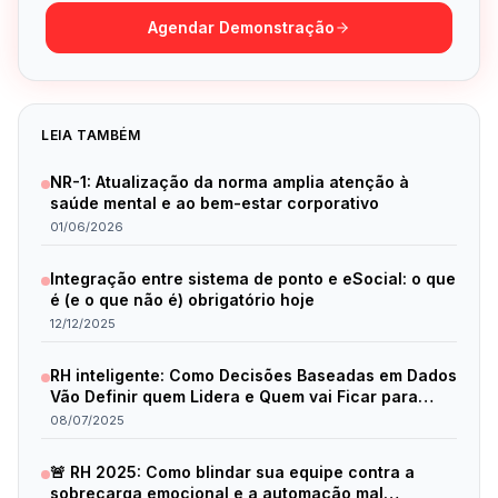
Agendar Demonstração
LEIA TAMBÉM
NR-1: Atualização da norma amplia atenção à
saúde mental e ao bem-estar corporativo
01/06/2026
Integração entre sistema de ponto e eSocial: o que
é (e o que não é) obrigatório hoje
12/12/2025
RH inteligente: Como Decisões Baseadas em Dados
Vão Definir quem Lidera e Quem vai Ficar para
Trás em 2025
08/07/2025
🚨 RH 2025: Como blindar sua equipe contra a
sobrecarga emocional e a automação mal