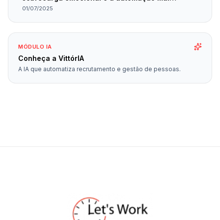
planejada
01/07/2025
MÓDULO IA
Conheça a VittórIA
A IA que automatiza recrutamento e gestão de pessoas.