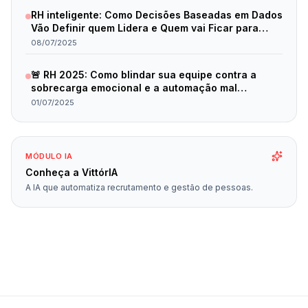
RH inteligente: Como Decisões Baseadas em Dados
Vão Definir quem Lidera e Quem vai Ficar para
Trás em 2025
08/07/2025
🚨 RH 2025: Como blindar sua equipe contra a
sobrecarga emocional e a automação mal
planejada
01/07/2025
MÓDULO IA
Conheça a VittórIA
A IA que automatiza recrutamento e gestão de pessoas.