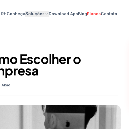
o RH
Conheça
Soluções
Download App
Blog
Planos
Contato
mo Escolher o
mpresa
s Akao