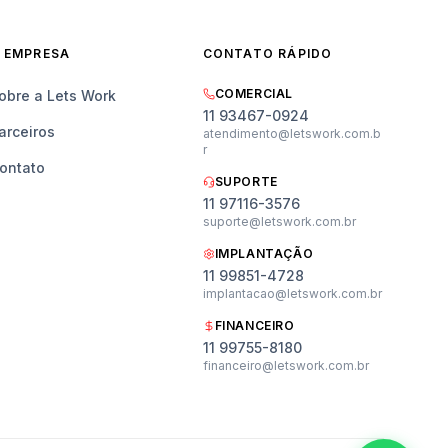
 EMPRESA
CONTATO RÁPIDO
COMERCIAL
obre a Lets Work
11 93467-0924
arceiros
atendimento@letswork.com.b
r
ontato
SUPORTE
11 97116-3576
suporte@letswork.com.br
IMPLANTAÇÃO
11 99851-4728
implantacao@letswork.com.br
Vendas
FINANCEIRO
Planos, preços e demonstração
11 99755-8180
financeiro@letswork.com.br
Suporte
Ajuda técnica e dúvidas