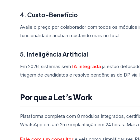
4. Custo-Benefício
Avalie o preço por colaborador com todos os módulos 
funcionalidade acabam custando mais no total.
5. Inteligência Artificial
Em 2026, sistemas sem
IA integrada
já estão defasados
triagem de candidatos e resolve pendências do DP via l
Por que a Let’s Work
Plataforma completa com 8 módulos integrados, certi
WhatsApp em até 2h e implantação em 24 horas. Mais d
Fale com um consultor
e veja como simplificar seu R