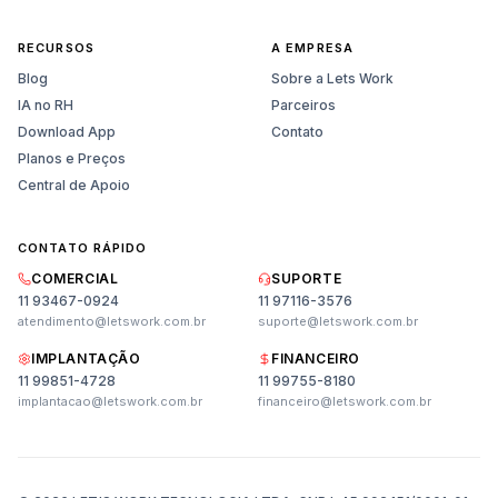
RECURSOS
A EMPRESA
Blog
Sobre a Lets Work
IA no RH
Parceiros
Download App
Contato
Planos e Preços
Central de Apoio
CONTATO RÁPIDO
COMERCIAL
SUPORTE
11 93467-0924
11 97116-3576
atendimento@letswork.com.br
suporte@letswork.com.br
IMPLANTAÇÃO
FINANCEIRO
11 99851-4728
11 99755-8180
Vendas
implantacao@letswork.com.br
financeiro@letswork.com.br
Planos, preços e demonstração
Suporte
Ajuda técnica e dúvidas