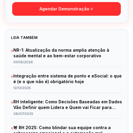
Agendar Demonstração
LEIA TAMBÉM
NR-1: Atualização da norma amplia atenção à
saúde mental e ao bem-estar corporativo
01/06/2026
Integração entre sistema de ponto e eSocial: o que
é (e o que não é) obrigatório hoje
12/12/2025
RH inteligente: Como Decisões Baseadas em Dados
Vão Definir quem Lidera e Quem vai Ficar para
Trás em 2025
08/07/2025
🚨 RH 2025: Como blindar sua equipe contra a