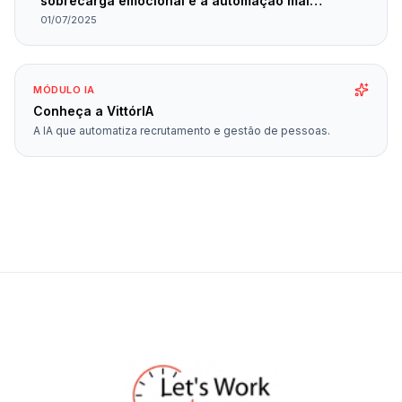
sobrecarga emocional e a automação mal
planejada
01/07/2025
MÓDULO IA
Conheça a VittórIA
A IA que automatiza recrutamento e gestão de pessoas.