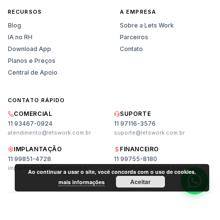
RECURSOS
A EMPRESA
Blog
Sobre a Lets Work
IA no RH
Parceiros
Download App
Contato
Planos e Preços
Central de Apoio
CONTATO RÁPIDO
Vendas
COMERCIAL
SUPORTE
Planos, preços e demonstração
11 93467-0924
11 97116-3576
atendimento@letswork.com.br
suporte@letswork.com.br
Suporte
IMPLANTAÇÃO
FINANCEIRO
Ajuda técnica e dúvidas
11 99851-4728
11 99755-8180
implantacao@letswork.com.br
financeiro@letswork.com.br
Ao continuar a usar o site, você concorda com o uso de cookies.
Aceitar
mais informações
© 2026 LET'S WORK TECNOLOGIA LTDA. CNPJ: 45.992.151/0001-01.