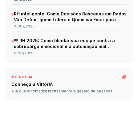
RH inteligente: Como Decisões Baseadas em Dados
Vão Definir quem Lidera e Quem vai Ficar para
Trás em 2025
08/07/2025
🚨 RH 2025: Como blindar sua equipe contra a
sobrecarga emocional e a automação mal
planejada
01/07/2025
MÓDULO IA
Conheça a VittórIA
A IA que automatiza recrutamento e gestão de pessoas.