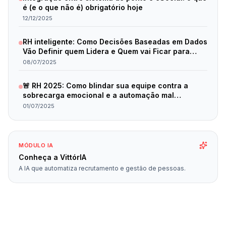
é (e o que não é) obrigatório hoje
12/12/2025
RH inteligente: Como Decisões Baseadas em Dados
Vão Definir quem Lidera e Quem vai Ficar para
Trás em 2025
08/07/2025
🚨 RH 2025: Como blindar sua equipe contra a
sobrecarga emocional e a automação mal
planejada
01/07/2025
MÓDULO IA
Conheça a VittórIA
A IA que automatiza recrutamento e gestão de pessoas.