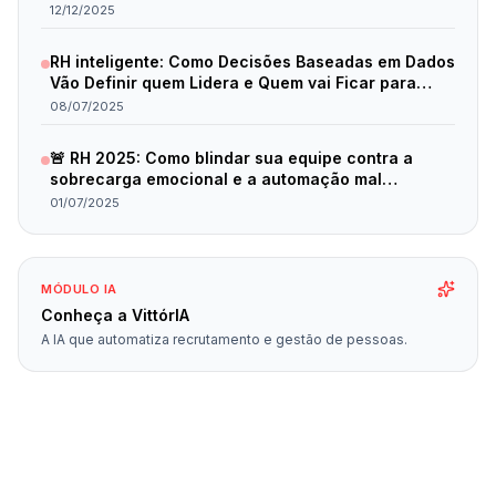
12/12/2025
RH inteligente: Como Decisões Baseadas em Dados
Vão Definir quem Lidera e Quem vai Ficar para
Trás em 2025
08/07/2025
🚨 RH 2025: Como blindar sua equipe contra a
sobrecarga emocional e a automação mal
planejada
01/07/2025
MÓDULO IA
Conheça a VittórIA
A IA que automatiza recrutamento e gestão de pessoas.