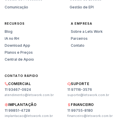
Comunicação
Gestão de EPI
RECURSOS
A EMPRESA
Blog
Sobre a Lets Work
IA no RH
Parceiros
Download App
Contato
Planos e Preços
Central de Apoio
CONTATO RÁPIDO
COMERCIAL
SUPORTE
11 93467-0924
11 97116-3576
atendimento@letswork.com.br
suporte@letswork.com.br
IMPLANTAÇÃO
FINANCEIRO
11 99851-4728
11 99755-8180
Vendas
implantacao@letswork.com.br
financeiro@letswork.com.br
Planos, preços e demonstração