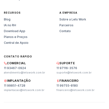
RECURSOS
A EMPRESA
Blog
Sobre a Lets Work
IA no RH
Parceiros
Download App
Contato
Planos e Preços
Central de Apoio
CONTATO RÁPIDO
COMERCIAL
SUPORTE
11 93467-0924
11 97116-3576
atendimento@letswork.com.br
suporte@letswork.com.br
IMPLANTAÇÃO
FINANCEIRO
11 99851-4728
11 99755-8180
Vendas
implantacao@letswork.com.br
financeiro@letswork.com.br
Planos, preços e demonstração
Suporte