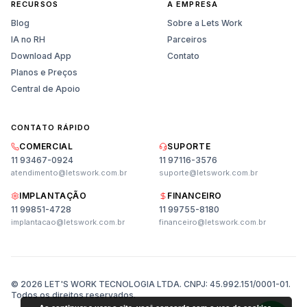
RECURSOS
A EMPRESA
Blog
Sobre a Lets Work
IA no RH
Parceiros
Download App
Contato
Planos e Preços
Central de Apoio
CONTATO RÁPIDO
COMERCIAL
SUPORTE
11 93467-0924
11 97116-3576
atendimento@letswork.com.br
suporte@letswork.com.br
IMPLANTAÇÃO
FINANCEIRO
11 99851-4728
11 99755-8180
Vendas
implantacao@letswork.com.br
financeiro@letswork.com.br
Planos, preços e demonstração
Suporte
Ajuda técnica e dúvidas
© 2026 LET'S WORK TECNOLOGIA LTDA. CNPJ: 45.992.151/0001-01.
Todos os direitos reservados.