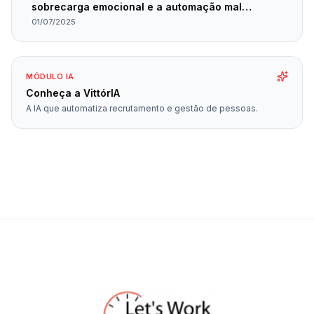
sobrecarga emocional e a automação mal
planejada
01/07/2025
MÓDULO IA
Conheça a VittórIA
A IA que automatiza recrutamento e gestão de pessoas.