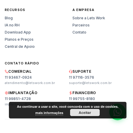
RECURSOS
A EMPRESA
Blog
Sobre a Lets Work
IA no RH
Parceiros
Download App
Contato
Planos e Preços
Central de Apoio
CONTATO RÁPIDO
Vendas
COMERCIAL
SUPORTE
Planos, preços e demonstração
11 93467-0924
11 97116-3576
atendimento@letswork.com.br
suporte@letswork.com.br
Suporte
IMPLANTAÇÃO
FINANCEIRO
Ajuda técnica e dúvidas
11 99851-4728
11 99755-8180
implantacao@letswork.com.br
financeiro@letswork.com.br
Ao continuar a usar o site, você concorda com o uso de cookies.
Aceitar
mais informações
© 2026 LET'S WORK TECNOLOGIA LTDA. CNPJ: 45.992.151/0001-01.