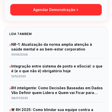
Agendar Demonstração
LEIA TAMBÉM
NR-1: Atualização da norma amplia atenção à
saúde mental e ao bem-estar corporativo
01/06/2026
Integração entre sistema de ponto e eSocial: o que
é (e o que não é) obrigatório hoje
12/12/2025
RH inteligente: Como Decisões Baseadas em Dados
Vão Definir quem Lidera e Quem vai Ficar para
Trás em 2025
08/07/2025
🚨 RH 2025: Como blindar sua equipe contra a