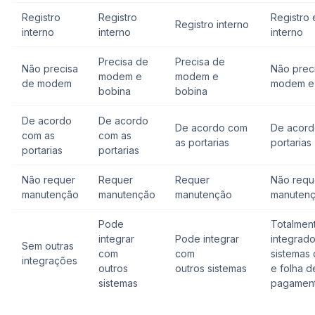
Registro
Registro
Registro 
Registro interno
interno
interno
interno
Precisa de
Precisa de
Não precisa
Não prec
modem e
modem e
de modem
modem e
bobina
bobina
De acordo
De acordo
De acordo com
De acord
com as
com as
as portarias
portarias
portarias
portarias
Não requer
Requer
Requer
Não requ
manutenção
manutenção
manutenção
manuten
Pode
Totalmen
integrar
Pode integrar
integrad
Sem outras
com
com
sistemas
integrações
outros
outros sistemas
e folha d
sistemas
pagament