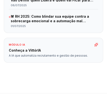
Vão Definir quem Lidera e Quem vai Ficar para
Trás em 2025
08/07/2025
🚨 RH 2025: Como blindar sua equipe contra a
sobrecarga emocional e a automação mal
planejada
01/07/2025
MÓDULO IA
Conheça a VittórIA
A IA que automatiza recrutamento e gestão de pessoas.