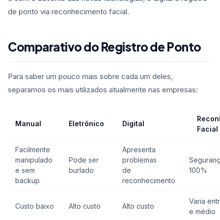
de ponto via reconhecimento facial.
Comparativo do Registro de Ponto
Para saber um pouco mais sobre cada um deles,
separamos os mais utilizados atualmente nas empresas:
Recon
Manual
Eletrônico
Digital
Facial
Facilmente
Apresenta
manipulado
Pode ser
problemas
Seguranç
e sem
burlado
de
100%
backup
reconhecimento
Varia ent
Custo baixo
Alto custo
Alto custo
e médio