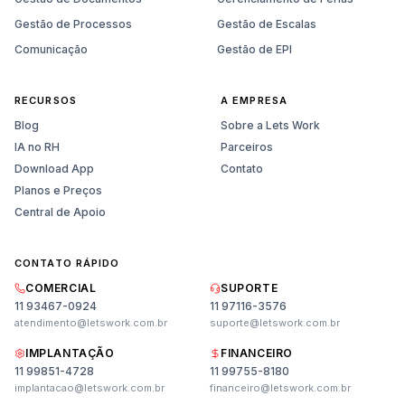
Gestão de Processos
Gestão de Escalas
Comunicação
Gestão de EPI
RECURSOS
A EMPRESA
Blog
Sobre a Lets Work
IA no RH
Parceiros
Download App
Contato
Planos e Preços
Central de Apoio
CONTATO RÁPIDO
COMERCIAL
SUPORTE
11 93467-0924
11 97116-3576
atendimento@letswork.com.br
suporte@letswork.com.br
IMPLANTAÇÃO
FINANCEIRO
11 99851-4728
11 99755-8180
implantacao@letswork.com.br
financeiro@letswork.com.br