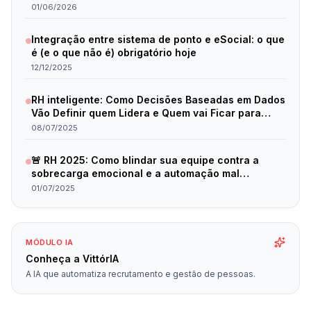
01/06/2026
Integração entre sistema de ponto e eSocial: o que
é (e o que não é) obrigatório hoje
12/12/2025
RH inteligente: Como Decisões Baseadas em Dados
Vão Definir quem Lidera e Quem vai Ficar para
Trás em 2025
08/07/2025
🚨 RH 2025: Como blindar sua equipe contra a
sobrecarga emocional e a automação mal
planejada
01/07/2025
MÓDULO IA
Conheça a VittórIA
A IA que automatiza recrutamento e gestão de pessoas.