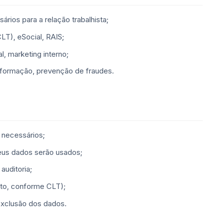
ários para a relação trabalhista;
(CLT), eSocial, RAIS;
al, marketing interno;
informação, prevenção de fraudes.
 necessários;
eus dados serão usados;
auditoria;
nto, conforme CLT);
exclusão dos dados.