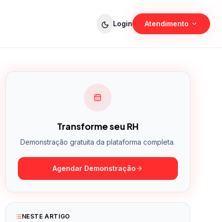
Login
Atendimento
Vendas
Planos e demonstração
Suporte
Ajuda técnica e dúvidas
Transforme seu RH
Demonstração gratuita da plataforma completa.
Agendar Demonstração
NESTE ARTIGO