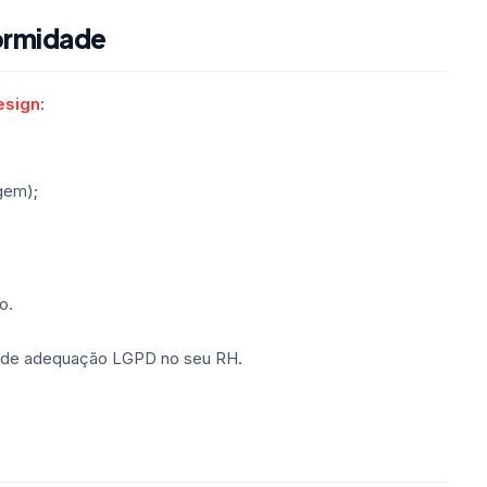
ormidade
esign
:
gem);
o.
a de adequação LGPD no seu RH.