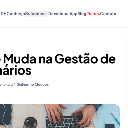
o RH
Conheça
Soluções
Download App
Blog
Planos
Contato
 Muda na Gestão de
ários
e leitura
Guilherme Mendes