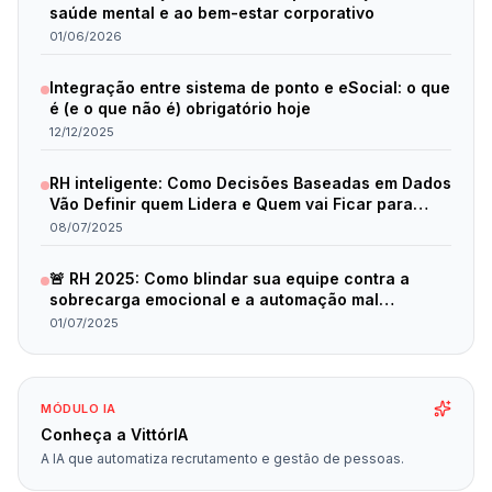
saúde mental e ao bem-estar corporativo
01/06/2026
Integração entre sistema de ponto e eSocial: o que
é (e o que não é) obrigatório hoje
12/12/2025
RH inteligente: Como Decisões Baseadas em Dados
Vão Definir quem Lidera e Quem vai Ficar para
Trás em 2025
08/07/2025
🚨 RH 2025: Como blindar sua equipe contra a
sobrecarga emocional e a automação mal
planejada
01/07/2025
MÓDULO IA
Conheça a VittórIA
A IA que automatiza recrutamento e gestão de pessoas.