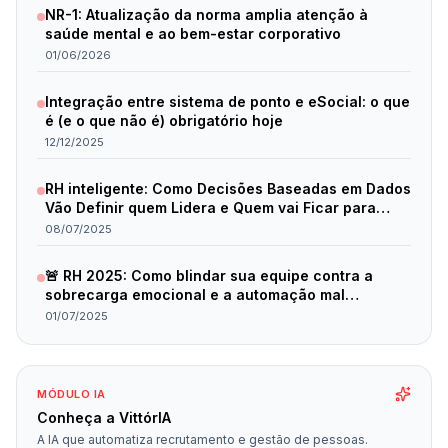
NR-1: Atualização da norma amplia atenção à
saúde mental e ao bem-estar corporativo
01/06/2026
Integração entre sistema de ponto e eSocial: o que
é (e o que não é) obrigatório hoje
12/12/2025
RH inteligente: Como Decisões Baseadas em Dados
Vão Definir quem Lidera e Quem vai Ficar para
Trás em 2025
08/07/2025
🚨 RH 2025: Como blindar sua equipe contra a
sobrecarga emocional e a automação mal
planejada
01/07/2025
MÓDULO IA
Conheça a VittórIA
A IA que automatiza recrutamento e gestão de pessoas.