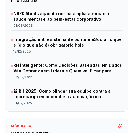
LEIA TAMBÉM
NR-1: Atualização da norma amplia atenção à
saúde mental e ao bem-estar corporativo
01/06/2026
Integração entre sistema de ponto e eSocial: o que
é (e o que não é) obrigatório hoje
12/12/2025
RH inteligente: Como Decisões Baseadas em Dados
Vão Definir quem Lidera e Quem vai Ficar para
Trás em 2025
08/07/2025
🚨 RH 2025: Como blindar sua equipe contra a
sobrecarga emocional e a automação mal
planejada
01/07/2025
MÓDULO IA