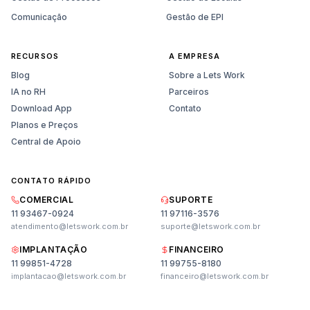
Comunicação
Gestão de EPI
RECURSOS
A EMPRESA
Blog
Sobre a Lets Work
IA no RH
Parceiros
Download App
Contato
Planos e Preços
Central de Apoio
CONTATO RÁPIDO
COMERCIAL
SUPORTE
11 93467-0924
11 97116-3576
atendimento@letswork.com.br
suporte@letswork.com.br
IMPLANTAÇÃO
FINANCEIRO
11 99851-4728
11 99755-8180
Vendas
implantacao@letswork.com.br
financeiro@letswork.com.br
Planos, preços e demonstração