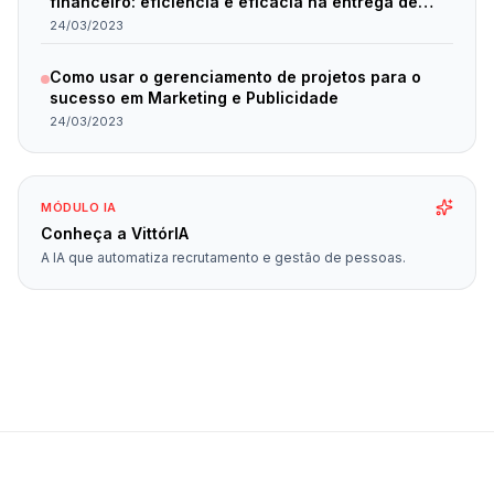
financeiro: eficiência e eficácia na entrega de
resultados.
24/03/2023
Como usar o gerenciamento de projetos para o
sucesso em Marketing e Publicidade
24/03/2023
MÓDULO IA
Conheça a VittórIA
A IA que automatiza recrutamento e gestão de pessoas.