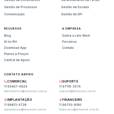
Gestão de Processos
Gestão de Escalas
Comunicação
Gestão de EPI
RECURSOS
A EMPRESA
Blog
Sobre a Lets Work
IA no RH
Parceiros
Download App
Contato
Planos e Preços
Central de Apoio
CONTATO RÁPIDO
COMERCIAL
SUPORTE
11 93467-0924
11 97116-3576
atendimento@letswork.com.br
suporte@letswork.com.br
IMPLANTAÇÃO
FINANCEIRO
11 99851-4728
11 99755-8180
Vendas
implantacao@letswork.com.br
financeiro@letswork.com.br
Planos, preços e demonstração