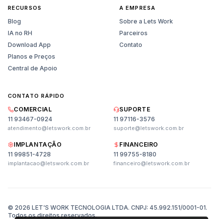
RECURSOS
A EMPRESA
Blog
Sobre a Lets Work
IA no RH
Parceiros
Download App
Contato
Planos e Preços
Central de Apoio
CONTATO RÁPIDO
COMERCIAL
SUPORTE
11 93467-0924
11 97116-3576
atendimento@letswork.com.br
suporte@letswork.com.br
IMPLANTAÇÃO
FINANCEIRO
11 99851-4728
11 99755-8180
Vendas
implantacao@letswork.com.br
financeiro@letswork.com.br
Planos, preços e demonstração
Suporte
Ajuda técnica e dúvidas
© 2026 LET'S WORK TECNOLOGIA LTDA. CNPJ: 45.992.151/0001-01.
Todos os direitos reservados.