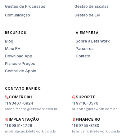
Gestão de Processos
Gestão de Escalas
Comunicação
Gestão de EPI
RECURSOS
A EMPRESA
Blog
Sobre a Lets Work
IA no RH
Parceiros
Download App
Contato
Planos e Preços
Central de Apoio
CONTATO RÁPIDO
COMERCIAL
SUPORTE
11 93467-0924
11 97116-3576
atendimento@letswork.com.br
suporte@letswork.com.br
IMPLANTAÇÃO
FINANCEIRO
11 99851-4728
11 99755-8180
Vendas
implantacao@letswork.com.br
financeiro@letswork.com.br
Planos, preços e demonstração