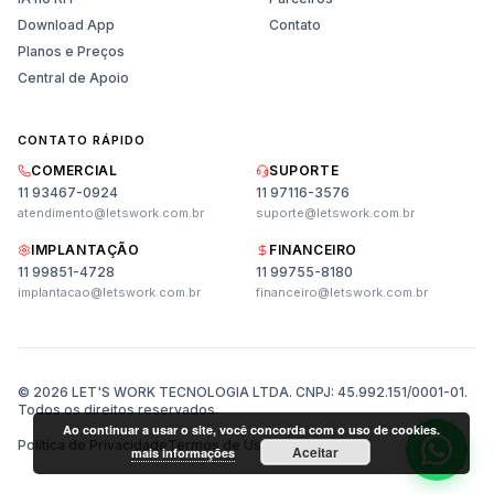
Download App
Contato
Planos e Preços
Central de Apoio
CONTATO RÁPIDO
COMERCIAL
SUPORTE
11 93467-0924
11 97116-3576
atendimento@letswork.com.br
suporte@letswork.com.br
IMPLANTAÇÃO
FINANCEIRO
11 99851-4728
11 99755-8180
Vendas
implantacao@letswork.com.br
financeiro@letswork.com.br
Planos, preços e demonstração
Suporte
Ajuda técnica e dúvidas
© 2026 LET'S WORK TECNOLOGIA LTDA. CNPJ: 45.992.151/0001-01.
Todos os direitos reservados.
Ao continuar a usar o site, você concorda com o uso de cookies.
Política de Privacidade
Termos de Uso
Contato
Aceitar
mais informações