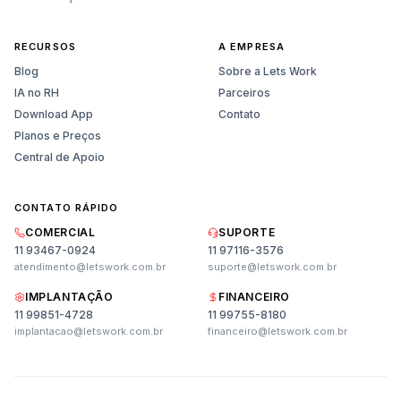
RECURSOS
A EMPRESA
Blog
Sobre a Lets Work
IA no RH
Parceiros
Download App
Contato
Planos e Preços
Central de Apoio
CONTATO RÁPIDO
COMERCIAL
SUPORTE
11 93467-0924
11 97116-3576
atendimento@letswork.com.br
suporte@letswork.com.br
IMPLANTAÇÃO
FINANCEIRO
11 99851-4728
11 99755-8180
Vendas
implantacao@letswork.com.br
financeiro@letswork.com.br
Planos, preços e demonstração
Suporte