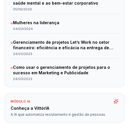
saúde mental e ao bem-estar corporativo
01/06/2026
Mulheres na liderança
04/03/2024
Gerenciamento de projetos Let’s Work no setor
financeiro: eficiência e eficácia na entrega de
resultados.
24/03/2023
Como usar o gerenciamento de projetos para o
sucesso em Marketing e Publicidade
24/03/2023
MÓDULO IA
Conheça a VittórIA
A IA que automatiza recrutamento e gestão de pessoas.